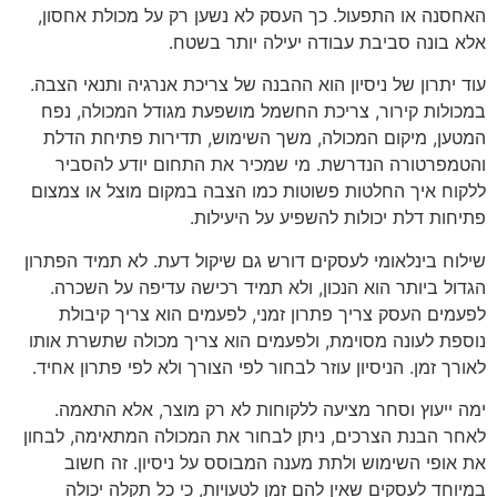
האחסנה או התפעול. כך העסק לא נשען רק על מכולת אחסון,
אלא בונה סביבת עבודה יעילה יותר בשטח.
עוד יתרון של ניסיון הוא ההבנה של צריכת אנרגיה ותנאי הצבה.
במכולות קירור, צריכת החשמל מושפעת מגודל המכולה, נפח
המטען, מיקום המכולה, משך השימוש, תדירות פתיחת הדלת
והטמפרטורה הנדרשת. מי שמכיר את התחום יודע להסביר
ללקוח איך החלטות פשוטות כמו הצבה במקום מוצל או צמצום
פתיחות דלת יכולות להשפיע על היעילות.
שילוח בינלאומי לעסקים דורש גם שיקול דעת. לא תמיד הפתרון
הגדול ביותר הוא הנכון, ולא תמיד רכישה עדיפה על השכרה.
לפעמים העסק צריך פתרון זמני, לפעמים הוא צריך קיבולת
נוספת לעונה מסוימת, ולפעמים הוא צריך מכולה שתשרת אותו
לאורך זמן. הניסיון עוזר לבחור לפי הצורך ולא לפי פתרון אחיד.
ימה ייעוץ וסחר מציעה ללקוחות לא רק מוצר, אלא התאמה.
לאחר הבנת הצרכים, ניתן לבחור את המכולה המתאימה, לבחון
את אופי השימוש ולתת מענה המבוסס על ניסיון. זה חשוב
במיוחד לעסקים שאין להם זמן לטעויות, כי כל תקלה יכולה