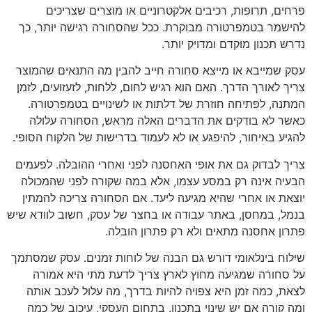
פרחים, תרופות, רכיבים אלקטרוניים או מוצרים שצריכים
להישמר בטמפרטורה מבוקרת. ככל שהסחורה רגישה יותר, כך
נדרש תכנון מוקדם ומדויק יותר.
עסק שמייבא או מייצא סחורה חייב להבין מה התנאים שהמוצר
צריך לאורך הדרך. האם הוא רגיש לחום, ללחות, לזעזועים, לזמן
המתנה, לפתיחה חוזרת של דלתות או לשינויים בטמפרטורה.
כאשר לא בודקים את הדברים האלה מראש, הסחורה עלולה
להגיע באיחור, להיפגע או לא לעמוד בדרישות של הלקוח הסופי.
צריך לבדוק גם את אופי האחסנה לפני ואחרי ההובלה. לפעמים
הבעיה אינה רק במסע עצמו, אלא במה שקורה לפני שהמכולה
יוצאת או אחרי שהיא מגיעה ליעד. אם הסחורה צריכה להמתין
בנמל, במחסן, באתר עבודה או בחצר של עסק, חשוב לוודא שיש
פתרון אחסנה מתאים ולא רק פתרון הובלה.
שילוח בינלאומי דורש גם הבנה של לוחות זמנים. עסק שמסתמך
על סחורה שמגיעה מחוץ לארץ צריך לדעת מתי היא אמורה
לצאת, כמה זמן היא צפויה להיות בדרך, מה עלול לעכב אותה
ומה קורה אם יש שינוי בתכנון. בתחום העסקי, עיכוב של כמה