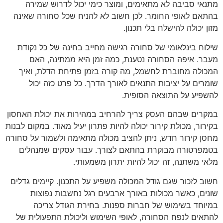
מתנאי סביבה לא מתאימים, ומוצר כימי יכול לדרוש שמירה
בהתאם לאופי החומר. לכן חשוב לא להניח שכל סחורה שאינה
מזון יכולה להישלח בלי תכנון.
שילוח בינלאומי של סחורה רגישה מחייב בחינה של כל נקודת
מעבר. איפה הסחורה נטענת, כמה זמן היא ממתינה, האם
המכולה מחוברת לחשמל, מה קורה בזמן פתיחת הדלת, ואיך
שומרים על יציבות התנאים לאורך הדרך. כל פרט כזה יכול
להשפיע על התוצאה הסופית.
במקרים שבהם העסק צריך להרחיב במהירות את יכולת האחסון
בקירור, מכולת קירור יכולה להיות פתרון יעיל מאוד. במקום לבנות
מחסן קירור חדש, ניתן להציב מכולה מתאימה ולשמור על סחורה
בטמפרטורה מבוקרת בהתאם לצורך. עבור עסקים שמנהלים
מלאי משתנה, זה יכול להיות יתרון משמעותי.
חשוב לזכור שגם גודל המכולה משפיע על התכנון. קיימים גדלים
שונים, כאשר מכולות באורך ארבעים רגל נחשבות נפוצות
במיוחד בשימוש של חברות ספנות. בחירת הגודל צריכה
להתאים לנפח הסחורה, לאופי השימוש וליכולת התפעולית של