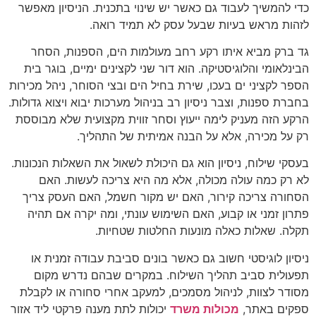
כדי להמשיך לעבוד גם כאשר יש שינוי בתכנית. הניסיון מאפשר
לזהות מראש בעיות שבעל עסק לא תמיד רואה.
גד ברק מביא איתו רקע רחב מעולמות הים, הספנות, הסחר
הבינלאומי והלוגיסטיקה. הוא דור שני לקצינים ימיים, בוגר בית
הספר לקציני ים בעכו, שירת בחיל הים ובצי הסוחר, ניהל מכירות
בחברת ספנות, וצבר ניסיון רב בניהול מערכות יבוא ויצוא גדולות.
הרקע הזה מעניק לימה ייעוץ וסחר זווית מקצועית שלא מבוססת
רק על מכירה, אלא על הבנה אמיתית של התהליך.
בעסקי שילוח, ניסיון הוא גם היכולת לשאול את השאלות הנכונות.
לא רק כמה עולה מכולה, אלא מה היא צריכה לעשות. האם
הסחורה צריכה קירור, האם יש מקור חשמל, האם העסק צריך
פתרון זמני או קבוע, האם השימוש עונתי, ומה יקרה אם תהיה
תקלה. שאלות כאלה מונעות החלטות שטחיות.
ניסיון לוגיסטי חשוב גם כאשר בונים סביבת עבודה זמנית או
תפעולית סביב תהליך השילוח. במקרים שבהם נדרש מקום
מסודר לצוות, לניהול מסמכים, למעקב אחרי סחורה או לקבלת
ספקים באתר,
מכולות משרד
יכולות לתת מענה פרקטי ליד אזור