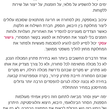
ימים יכול להשפיע על מלאי, על הזמנות, על ייצור ועל שירות
ללקוחות.
עיכוב באספקה, נזק לסחורה או חריגה מהתנאים שסוכמו עלולים
ליצור מחלוקת בין היבואן, הספק, חברת השילוח או הלקוח.
כאשר הצדדים מעוניינים להסדיר את האחריות, העלויות ולוחות
הזמנים בלי לעצור את הפעילות או לפגוע בקשר המסחרי,
גישור
עסקי
יכול לסייע להם להגיע להסכמות מעשיות ולפתור את
המחלוקת מחוץ להליך משפטי ממושך.
אחד הדברים החשובים ביותר הוא בחירת פתרון המכולה הנכון.
לא כל מכולה מתאימה לכל סחורה, ולא כל צורך מצדיק את אותו
סוג פתרון. יש מקרים שבהם נדרשת מכולה רגילה, ויש מקרים
שבהם הסחורה חייבת פתרון קירור, בקרה וטמפרטורה קבועה.
בחירה לא נכונה יכולה לגרום להפסדים הרבה יותר גדולים
מהחיסכון במחיר ההתחלתי.
ימה ייעוץ וסחר מביאה לתחום הזה ניסיון אמיתי מעולמות
הספנות, הסחר הבינלאומי, היבוא, היצוא והלוגיסטיקה. היתרון
של ניסיון כזה הוא היכולת לראות את התמונה הרחבה, לא רק את