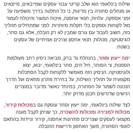
שילוח בינלאומי הוא שלב קריטי עבור עסקים שמייבאים, מייצאים
או מנהלים סחורה בין מדינות, כי כל החלטה בדרך משפיעה על
זמני אספקה, עלויות, תנאי אחסנה, איכות המוצר והיכולת לעמוד
מול לקוחות וספקים בלי תקלות מיותרות. לפני שמתחילים תהליך
כזה, חשוב לעבוד עם גורם שמבין לא רק הובלה, אלא גם סחר,
לוגיסטיקה, מכולות, תנאי אחסון וצרכים אמיתיים של עסקים
בשטח.
ימה ייעוץ וסחר
, בהנהלת גד ברק, מביאה ניסיון רחב מעולמות
הספנות, צי הסוחר, חיל הים, סחר בינלאומי, יבוא, יצוא
ולוגיסטיקה. הניסיון הזה מאפשר ללקוחות לקבל הסתכלות
מקצועית על תהליך השילוח, על בחירת פתרון מתאים ועל הדרך
הנכונה לשמור על הסחורה, במיוחד כאשר מדובר במוצרים
רגישים שדורשים תכנון מדויק יותר.
לצד שילוח בינלאומי, ימה ייעוץ וסחר עוסקת גם ב
מכולות קירור
,
מכולות למכירה
ו
מכולות להשכרה
, כך שניתן לקבל מענה
מקצועי לעסקים שצריכים פתרונות אחסנה, קירור וניידות בהתאם
לאופי הסחורה, משך האחסון ודרישות ההובלה.