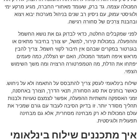
המכולה עצמה. גד ברק, שעומד מאחורי החברה, מגיע מרקע ימי
ולוגיסטי עמוק, עם ניסיון רב שנים בניהול מערכות יבוא ויצוא
ובהבנת צרכים של סחורה רגישה.
לפני שמקבלים החלטה, כדאי לבדוק גם את נושא החשמל
וההפעלה. במכולות קירור, למשל, יש צורך בחיבור מתאים או
בגנרטור במקרים שבהם אין חיבור לקווי חשמל. צריך להבין
מראש איפה תעמוד המכולה, האם יש הצללה, כמה פעמים
יפתחו את הדלת, מה הטמפרטורה הרצויה ומה משך השימוש
הצפוי.
שילוח בינלאומי לעסק צריך להתבסס על התאמה ולא על ניחוש.
כאשר בוחנים את סוג הסחורה, תנאי הדרך, הצורך באחסנה,
זמני האספקה ותשתיות ההפעלה, אפשר לצמצם טעויות ולבנות
תהליך מסודר יותר. זו בדיוק הסיבה לעבוד עם גורם שמכיר את
עולם המכולות לא רק מבחינה מסחרית, אלא גם מבחינה
תפעולית ולוגיסטית.
איך מתכננים שילוח בינלאומי